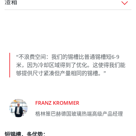
渣箱
通过不同的耐火材料和石墨挡槛结构对锡液进行预
外，保护气体也是为了减少锡槽内环境的污染，防止玻
程中，锡渣粘在玻璃板板下。它是横向安装的，用以清
先分析和优化，以达到最高的玻璃质量。
璃缺陷。
除积聚在出口区域的锡渣。
渣箱是锡槽和退火窑之间的接口和闸门。在这里，漂浮
在我们的模拟基础上，可以开发出个性化的锡槽槽
在锡上的玻璃第一次被三个电动辊子抬出，并转移到退
底轮廓，以避免光学玻璃质量的任何缺陷。
EFCO，现在是格林策巴赫的一部分，开始是上游供应
被污染的锡通过一个耐火通道。漂浮在锡上的渣滓被卡
火窑中。渣箱还有一个重要的任务是对锡槽进行大气气
商：英国皮尔金顿公司--世界上领先的玻璃和玻璃制品制
在挡堰上，被阻挡起来，并可以被清理。该系统通常由
除了用于汽车工业和建筑业标准玻璃的锡槽外，格林策
体密封。这是通过驱动辊子下方的石墨和玻璃上方的挡
造商之一--在20世纪60年代使浮法玻璃工艺进入市场，
直线电机驱动，产生电磁场，从而产生除渣池方向的锡
巴赫还为高温玻璃如高铝或硼硅玻璃提供定制的解决方
帘来完成的。
并最初自己制造生产线的所有组件。该工艺中的第一个
液流动。另外，也可以使用桨叶系统，这样可以减少过
案。
外部组件是由EFCO提供的：它就是锡槽顶盖。从那时
程中的冷却效果--这在必须避免额外冷却的特殊玻璃生产
格林策巴赫渣箱的特点是石墨块的压力可调，辊子高度
“不浪费空间：我们的锡槽比普通锡槽短6-9
起，这个重要的工艺部件就开始不断优化。这一知识库
中很重要。
可调。此外，渣箱不是焊接的，而是通过夹紧装置连接
米，因为冷却区域得到了优化。这使得我们能
为格林策巴赫和CNUD EFCO的全方位专业技术做出了巨
的，在锡槽加热到620℃后，夹紧装置被牢牢固定。通
够提供尺寸紧凑但产量相同的锡槽。”
与渣箱一起，它有助于保证最佳的质量。
大贡献。
过这种方式，在考虑到了物理引起的热膨胀的情况下，
不使结构变形。其他优点还包括降低热损失和渣箱内的
热分布更均匀。
FRANZ KROMMER
格林策巴赫德国玻璃热端高级产品经理
短锡槽，多优势：