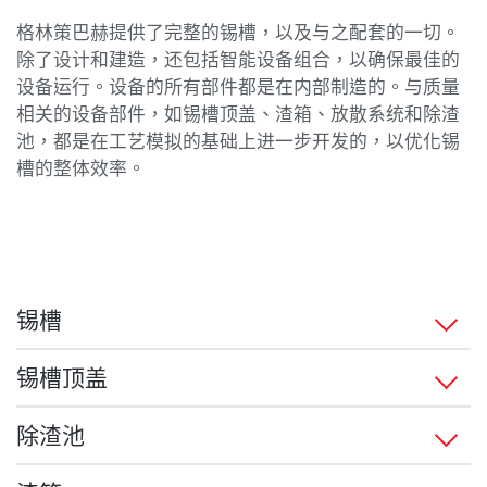
格林策巴赫提供了完整的锡槽，以及与之配套的一切。
除了设计和建造，还包括智能设备组合，以确保最佳的
设备运行。设备的所有部件都是在内部制造的。与质量
相关的设备部件，如锡槽顶盖、渣箱、放散系统和除渣
池，都是在工艺模拟的基础上进一步开发的，以优化锡
槽的整体效率。
锡槽
我们是这样规划和设计锡槽的：您告诉我们所需的玻璃
锡槽顶盖
成分、厚度和吨位，我们会给您相应的建议，开发出完
全符合您需求的锡槽。具体来说，这意味着
锡槽顶盖使锡槽更加完善；它将锡槽密封，并在锡槽中
除渣池
产生超压，使工艺与外界隔绝。其中，这里是确定均匀
根据所需的玻璃粘度曲线进行个性化设计。
温度分布的地方，这是优化玻璃生产的关键因素。此
锡槽末端的除渣池可以防止玻璃带从锡槽向渣箱提升过