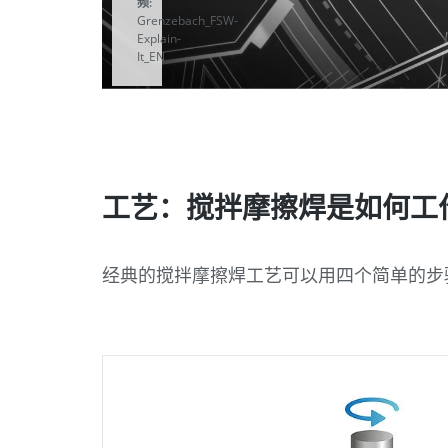
频:
Grenzebach_FSW-
Explain-
It_EN
当您
点击
播放
按钮
工艺：搅拌摩擦焊是如何工
时，
视频
经典的搅拌摩擦焊工艺可以用四个简单的步
开始
播
放。
点击
此处
了解
更多