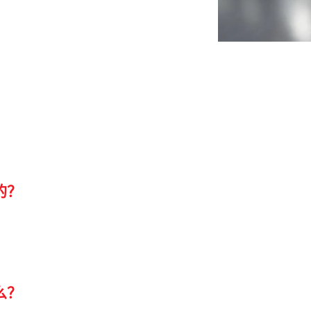
e
退火窑
Fire safety
锡槽
渣箱
的？
么？