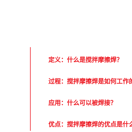
搅拌摩擦焊
历史
Servic
发展和资格认证
加工技术
新闻&媒体
员工风采
内部物流
展会 & 活动
全球工作
定义：什么是搅拌摩擦焊？
常见问题
过程：搅拌摩擦焊是如何工作
应用：什么可以被焊接？
优点：搅拌摩擦焊的优点是什