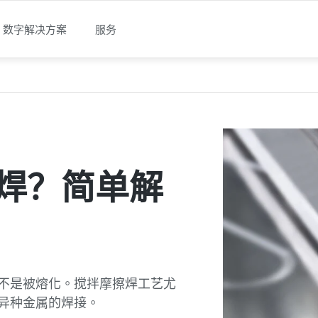
数字解决方案
服务
设备
印
摩擦焊
技术
物流
续发展&企业治理
平有经验的专业人士(男/
水平的大学生
生的职业水平
工作
石膏
-平板玻璃
Production Technologies
Metal Printing
Polymer Printing
机器组合
Automated Guided Vehic
Software Solutions
Use Cases
Technologies
E
D
玻璃
艺 & 铸造材料
Printing
 优点
磨机
ted Guided Vehicles
理体系
训
利
石膏
浮法玻璃
堆垛技术
Depowdering Solutions
Exchange Solutions
龙门式系统
OL1200S
Fleet Manager
Automated Goods Transpor
Autonomous Load Carrier
Detection
入
料
tion Technologies
质量控制
r Printing
合
RESS
re Solutions
德&可持续企业管理
生工作
习
介绍
纸面石膏板
太阳能
测量
Transport Solutions Metal
Bin Picking Solutions
机器人系统
L1200S
Warehouse Control System
Automotive
焊？简单解
Drive Range Monitoring
现场服务和物流专业人员
女/日）
工
究
ized Solutions
业
冷却器
ses
产品&环境
石膏砌块砖
压延玻璃
切割技术
Transport Solutions Polyme
FF1200S
Statistics
Process linking
Personal safety
logies
可持续供应链
作
作
服务石膏
输送技术
Security Manager
Zone-Pick
Navigation
而不是被熔化。搅拌摩擦焊工艺尤
决方案
案
公用设施和中央电源
Case-Pick
Energy management
异种金属的焊接。