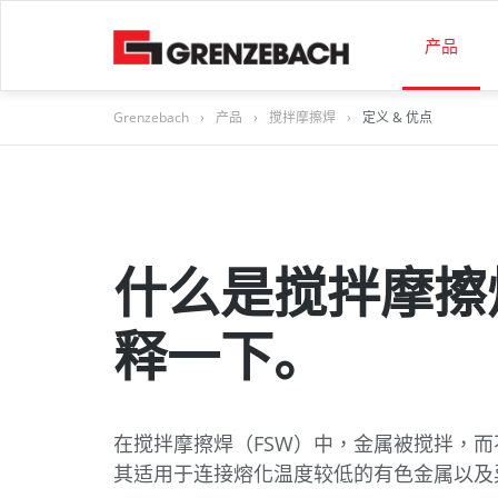
产品
Grenzebach
›
产品
›
搅拌摩擦焊
›
定义 & 优点
产品
公司
工作机会
建材
玻璃
铸件
3D打
搅拌
加工
内部
可持
职业水
职业
职教
全球
女/天)
建材设备
使命&愿景
职业水平有经验的专业人士
石膏
-平板
铸造工
Metal 
定义 &
旋风研
Automa
综合管
论文
学徒培
企业福
(男/女/天)
直接输
玻璃
管理团队
绝缘材
Produc
加工和
Polyme
机器组
VACUP
Softwa
企业道
在校学
双元学
分公司
什么是搅拌摩擦
职业水平毕业生（男/女/天）
生产、
（男/
铸件
可持续发展&企业治理
木材加
数字化
案例研
Custom
汽车行
分段式
Use Ca
可持续
实习
实习
释一下。
职业水平的大学生
3D打印
集团子公司
方石英
服务
服务
Techno
员工&
暑期工
暑期工
职教生的职业水平
在搅拌摩擦焊（FSW）中，金属被搅拌，
Data Center Solutions
成功案例
数字解
定制方
健康和福利
其适用于连接熔化温度较低的有色金属以及