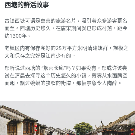
西塘的鲜活故事
古镇西塘可谓是嘉善的旅游名片，吸引着众多游客慕名
而至。西塘历史悠久，在唐宋期间就已形成村落，距今
约1300年。
老镇区内有保存完好的25万平方米明清建筑群，规模之
大和保存之完好是江南少有的。
您听说过西塘的 “烟雨长廊”吗？如果没有，您或许该尝
试在清晨去探寻这个历史悠久的小镇，薄雾从水面腾空
而起，飘过蜿蜒的狭窄的街道，那幅景象令人陶醉。