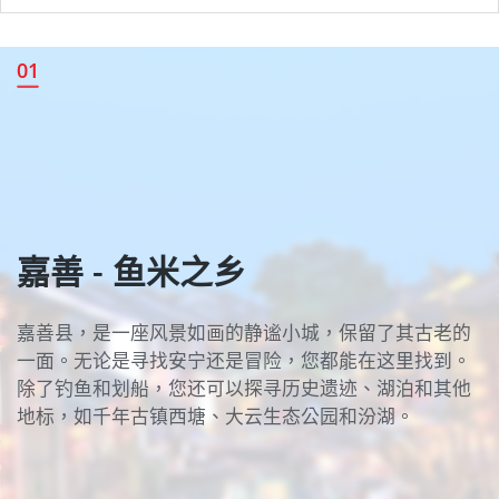
嘉善 - 鱼米之乡
01
嘉善 - 鱼米之乡
嘉善县，是一座风景如画的静谧小城，保留了其古老的
一面。无论是寻找安宁还是冒险，您都能在这里找到。
除了钓鱼和划船，您还可以探寻历史遗迹、湖泊和其他
地标，如千年古镇西塘、大云生态公园和汾湖。