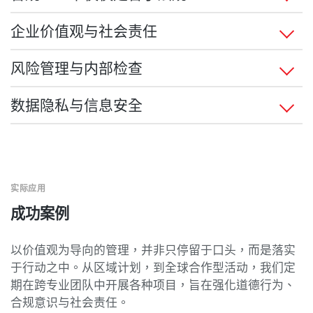
我们的合规战略既明确设定规则，也积极培养相关意
企业价值观与社会责任
识，旨在尽早识别风险并避免不当行为。
我们的价值观体现在日常运营与社会活动中。通过
风险管理与内部检查
战略重心：
beGrenzebach 计划，我们不仅在公司内部培养责任
感，还积极推动社会公益项目与志愿服务。我们不仅追
有效的风险管理体系是可持续企业管理的关键。我们通
预防腐败、零容忍
数据隐私与信息安全
求经济收益，也希望对社会做出积极贡献。
过结构化风险分析、内部控制机制，以及其他有效措施
透明化措施与举报系统
来管控风险。
员工培训
保护机密数据是强制性要求。因此，我们建立了全面的
数据保护措施与系统化的信息安全管理体系（ISMS），
所采用工具包括：
通过上述方式，我们志在打造一种从根基上正直诚信的
这些举措不仅可保护内部信息，也可维护来自客户与合
企业文化。
作伙伴的信任。
合规风险分析
实际应用
内部审计
成功案例
预警系统与行动计划
以价值观为导向的管理，并非只停留于口头，而是落实
于行动之中。从区域计划，到全球合作型活动，我们定
期在跨专业团队中开展各种项目，旨在强化道德行为、
合规意识与社会责任。