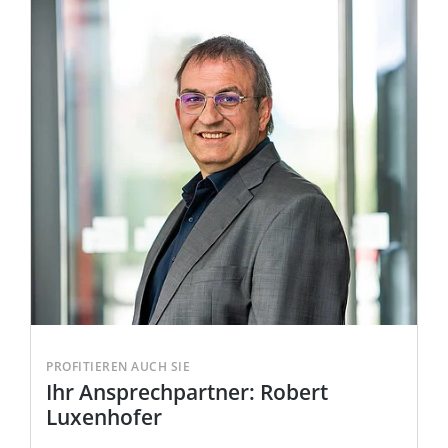
Beim Klick
auf den Play-
Button
startet ein
YouTube-
Video.
Hier
erfahren Sie
mehr, was
das für den
Schutz Ihrer
persönlichen
Daten
bedeutet.
PROFITIEREN AUCH SIE
Ihr Ansprechpartner: Robert
Luxenhofer