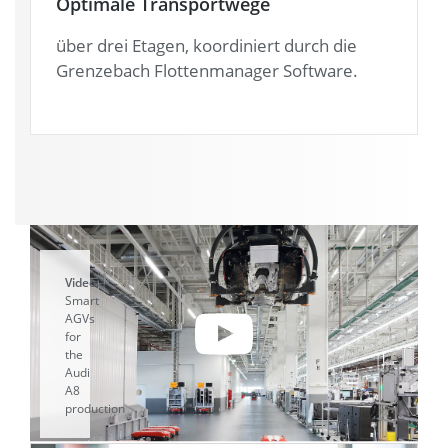
Optimale Transportwege
über drei Etagen, koordiniert durch die
Grenzebach Flottenmanager Software.
Video:
Smart
AGVs
for
the
Audi
A8
production