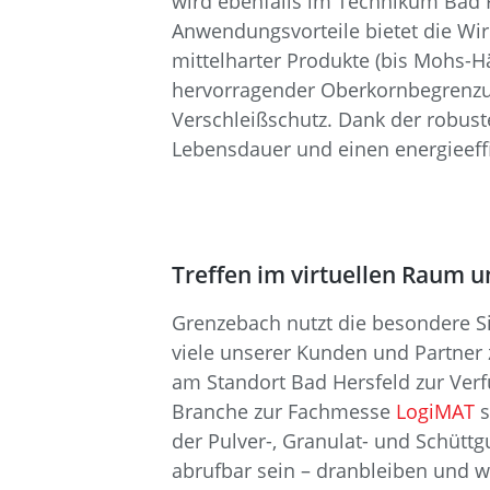
wird ebenfalls im Technikum Bad 
Anwendungsvorteile bietet die Wi
mittelharter Produkte (bis Mohs-Hä
hervorragender Oberkornbegrenzung
Verschleißschutz. Dank der robust
Lebensdauer und einen energieeffi
Treffen im virtuellen Raum u
Grenzebach nutzt die besondere Sit
viele unserer Kunden und Partner 
am Standort Bad Hersfeld zur Verfü
Branche zur Fachmesse
LogiMAT
s
der Pulver-, Granulat- und Schüt
abrufbar sein – dranbleiben und we