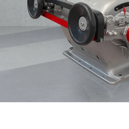
Data Center Solutions
Historie
Servic
Gesundheit und Wohlbefinden
Rührreibschweißen
News & Presse
Entwicklung und Qualifizierung
Verfahrenstechnik
Messen & Events
Mitarbeiterstories
Recycling
Weltweit arbeiten
Intralogistik
FAQs