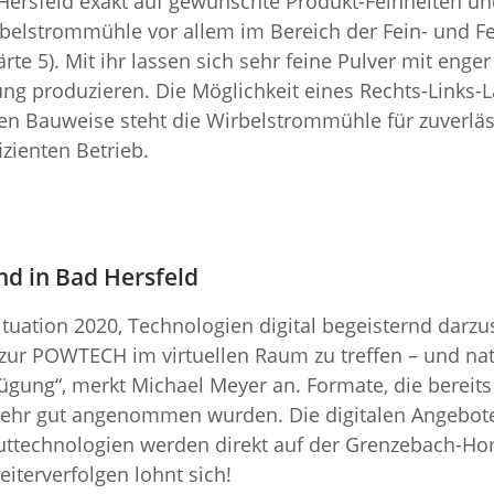
Hersfeld exakt auf gewünschte Produkt-Feinheiten u
rbelstrommühle vor allem im Bereich der Fein- und 
rte 5). Mit ihr lassen sich sehr feine Pulver mit enge
 produzieren. Die Möglichkeit eines Rechts-Links-La
en Bauweise steht die Wirbelstrommühle für zuverläss
zienten Betrieb.
nd in Bad Hersfeld
uation 2020, Technologien digital begeisternd darzus
zur POWTECH im virtuellen Raum zu treffen – und natü
gung“, merkt Michael Meyer an. Formate, die bereits i
ehr gut angenommen wurden. Die digitalen Angebote
tguttechnologien werden direkt auf der Grenzebach-
iterverfolgen lohnt sich!