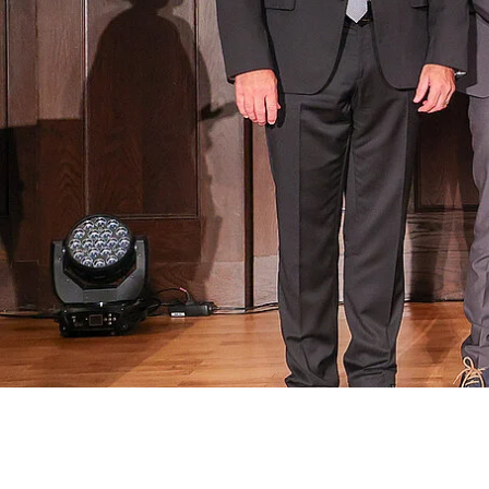
Data Center Solutions
Historie
Servic
Gesundheit und Wohlbefinden
Rührreibschweißen
News & Presse
Entwicklung und Qualifizierung
Verfahrenstechnik
Messen & Events
Mitarbeiterstories
Recycling
Weltweit arbeiten
Intralogistik
FAQs