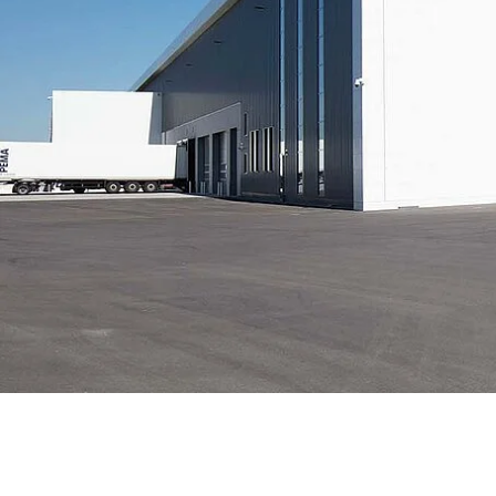
Data Center Solutions
Historie
Servic
Gesundheit und Wohlbefinden
Rührreibschweißen
News & Presse
Entwicklung und Qualifizierung
Verfahrenstechnik
Messen & Events
Mitarbeiterstories
Recycling
Weltweit arbeiten
Intralogistik
FAQs