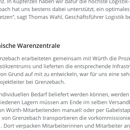
 In Kupferzell haben wir dafür die höchste Logistik-I
bach hat uns bestens dabei unterstützt, ein optimale
zen“, sagt Thomas Wahl, Geschäftsführer Logistik b
äische Warenzentrale
renzebach erarbeiteten gemeinsam mit Würth die Proze
kzentrums und lieferten die entsprechende Infrastrukt
n Grund auf mit zu entwickeln, war für uns eine sehr
ojektleiter bei Grenzebach.
individuellen Bedarf beliefert werden können, werde
hiedenen Lagern müssen am Ende im selben Versandk
n Würth-Mitarbeitenden manuell oder per Gabelstapl
Li von Grenzebach transportieren die vorkommissioni
 Dort verpacken Mitarbeiterinnen und Mitarbeiter an 