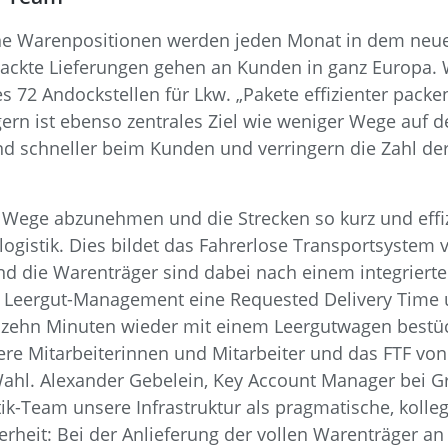
ne Warenpositionen werden jeden Monat in dem neue
packte Lieferungen gehen an Kunden in ganz Europa. 
 72 Andockstellen für Lkw. „Pakete effizienter packe
rn ist ebenso zentrales Ziel wie weniger Wege auf d
d schneller beim Kunden und verringern die Zahl der
 Wege abzunehmen und die Strecken so kurz und effizi
alogistik. Dies bildet das Fahrerlose Transportsystem
nd die Warenträger sind dabei nach einem integriert
Leergut-Management eine Requested Delivery Time um,
h zehn Minuten wieder mit einem Leergutwagen bestü
re Mitarbeiterinnen und Mitarbeiter und das FTF von
ahl. Alexander Gebelein, Key Account Manager bei Gre
tik-Team unsere Infrastruktur als pragmatische, kolleg
heit: Bei der Anlieferung der vollen Warenträger an 