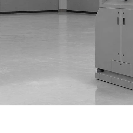
Data Center Solutions
Historie
Servic
Gesundheit und Wohlbefinden
Rührreibschweißen
News & Presse
Entwicklung und Qualifizierung
Verfahrenstechnik
Messen & Events
Mitarbeiterstories
Recycling
Weltweit arbeiten
Intralogistik
FAQs