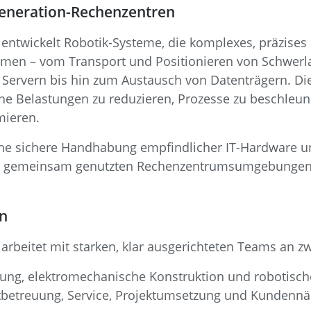
-Generation-Rechenzentren
 entwickelt Robotik-Systeme, die komplexes, präzise
hmen – vom Transport und Positionieren von Schwerla
ervern bis hin zum Austausch von Datenträgern. Die
e Belastungen zu reduzieren, Prozesse zu beschleuni
ieren.
ine sichere Handhabung empfindlicher IT-Hardware un
h in gemeinsam genutzten Rechenzentrumsumgebungen
n
arbeitet mit starken, klar ausgerichteten Teams an zw
lung, elektromechanische Konstruktion und robotisch
tbetreuung, Service, Projektumsetzung und Kundenn