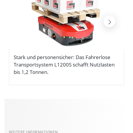
Stark und personensicher: Das Fahrerlose
D
Transportsystem L1200S schafft Nutzlasten
G
bis 1,2 Tonnen.
A
WEITERE INFORMATIONEN