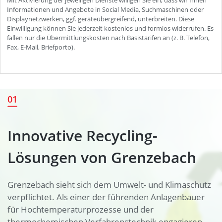
Innovative Recycling-Lösungen
01
von Grenzebach
Innovative Recycling-
Lösungen von Grenzebach
Grenzebach sieht sich dem Umwelt- und Klimaschutz
verpflichtet. Als einer der führenden Anlagenbauer
für Hochtemperaturprozesse und der
thermochemischen Verfahrenstechnik engagieren