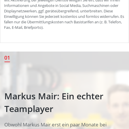
Markus Mair: Ein echter
01
Teamplayer
Markus Mair: Ein echter
Teamplayer
Obwohl Markus Mair erst ein paar Monate bei