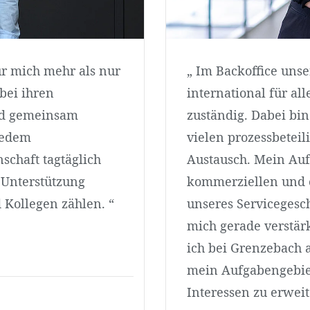
für mich mehr als nur
„ Im Backoffice unse
bei ihren
international für al
nd gemeinsam
zuständig. Dabei bi
jedem
vielen prozessbetei
schaft tagtäglich
Austausch. Mein Auf
 Unterstützung
kommerziellen und 
Kollegen zählen. “
unseres Servicegesch
mich gerade verstärk
ich bei Grenzebach a
mein Aufgabengebie
Interessen zu erweit