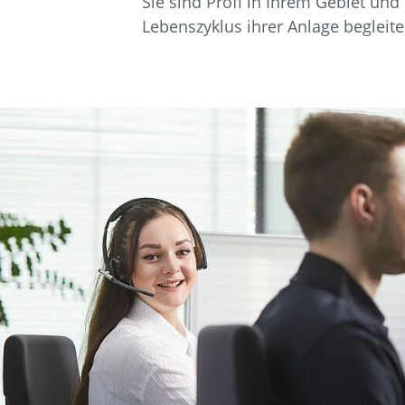
Sie sind Profi in Ihrem Gebiet u
Data Center Solutions
Lebenszyklus ihrer Anlage begleit
Historie
Servic
Gesundheit und Wohlbefinden
Rührreibschweißen
News & Presse
Entwicklung und Qualifizierung
Verfahrenstechnik
Messen & Events
Mitarbeiterstories
Recycling
Weltweit arbeiten
Intralogistik
FAQs