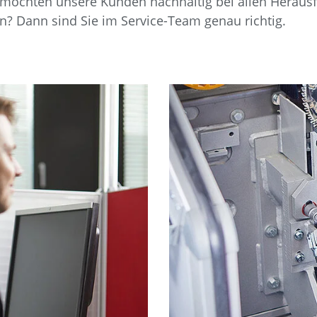
nd möchten unsere Kunden nachhaltig bei allen Herau
Kühlkanal
Brandschutz
en? Dann sind Sie im Service-Team genau richtig.
e
Zinnbad
Drossbox