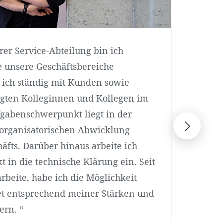
rer Service-Abteilung bin ich
„ Im
le unsere Geschäftsbereiche
betr
n ich ständig mit Kunden sowie
Amer
ligten Kolleginnen und Kollegen im
Mögl
gabenschwerpunkt liegt in der
Tech
organisatorischen Abwicklung
Auch
äfts. Darüber hinaus arbeite ich
stän
t in die technische Klärung ein. Seit
Täti
rbeite, habe ich die Möglichkeit
MAT
t entsprechend meiner Stärken und
Teaml
ern. “