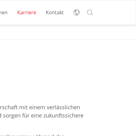
men
Karriere
Kontakt
n
nglish
eutsch
ort
ung
off
Nachhaltigkeitsbericht
herunterladen
rschaft mit einem verlässlichen
Entdecken Sie unsere
d sorgen für eine zukunftssichere
Nachhaltigkeitsinitiative
gung
n.