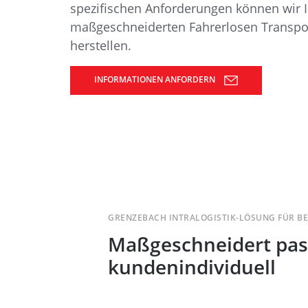
Data Center Solutions
spezifischen Anforderungen können wir I
Historie
Servic
maßgeschneiderten Fahrerlosen Transpo
Gesundheit und Wohlbefinden
Rührreibschweißen
herstellen.
News & Presse
Entwicklung und Qualifizierung
INFORMATIONEN ANFORDERN
Verfahrenstechnik
Messen & Events
Mitarbeiterstories
Recycling
Weltweit arbeiten
Intralogistik
FAQs
GRENZEBACH INTRALOGISTIK-LÖSUNG FÜR 
Maßgeschneidert pas
kundenindividuell