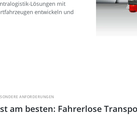
Kühlkanal
Brandschutz
ntralogistik-Lösungen mit
e
rtfahrzeugen entwickeln und
Zinnbad
Drossbox
BESONDERE ANFORDERUNGEN
st am besten: Fahrerlose Transp