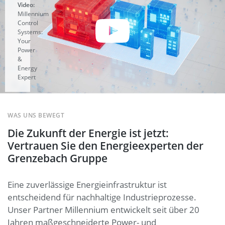
Video:
Millennium
Control
Systems:
Your
Power
&
Energy
Expert
m Klick
den Play-
WAS UNS BEWEGT
utton
Die Zukunft der Energie ist jetzt:
rtet ein
uTube-
Vertrauen Sie den Energieexperten der
eo.
Hier
Grenzebach Gruppe
hren Sie
hr, was
 für den
Eine zuverlässige Energieinfrastruktur ist
tz Ihrer
önlichen
entscheidend für nachhaltige Industrieprozesse.
aten
Unser Partner Millennium entwickelt seit über 20
deutet.
Jahren maßgeschneiderte Power- und